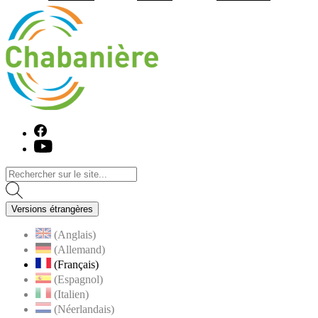
Visiter la page accueil du site de C
Facebook
Youtube
Versions étrangères
(Anglais)
(Allemand)
(Français)
(Espagnol)
(Italien)
(Néerlandais)