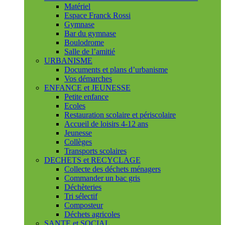
Matériel
Espace Franck Rossi
Gymnase
Bar du gymnase
Boulodrome
Salle de l’amitié
URBANISME
Documents et plans d’urbanisme
Vos démarches
ENFANCE et JEUNESSE
Petite enfance
Ecoles
Restauration scolaire et périscolaire
Accueil de loisirs 4-12 ans
Jeunesse
Collèges
Transports scolaires
DECHETS et RECYCLAGE
Collecte des déchets ménagers
Commander un bac gris
Déchèteries
Tri sélectif
Composteur
Déchets agricoles
SANTE et SOCIAL