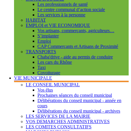
Les professionnels de santé
Le centre communal d’action sociale
Les services à la personne
HABITAT
EMPLOI et VIE ECONOMIQUE
Vos artisans, commerçants, agriculteurs…
S’implanter
Emploi
CAP Commerçants et Artisans de Proximité
TRANSPORTS
Chaba'drive - aide au permis de conduire
Les cars du Rhône
Taxi
Covoiturage
VIE MUNICIPALE
LE CONSEIL MUNICIPAL
Vos élus
Prochaines séances du conseil municipal
Délibérations du conseil municipal - année en
cours
Délibérations du conseil municipal - archives
LES SERVICES DE LA MAIRIE
VOS DEMARCHES ADMINISTRATIVES
LES COMITES CONSULTATIFS