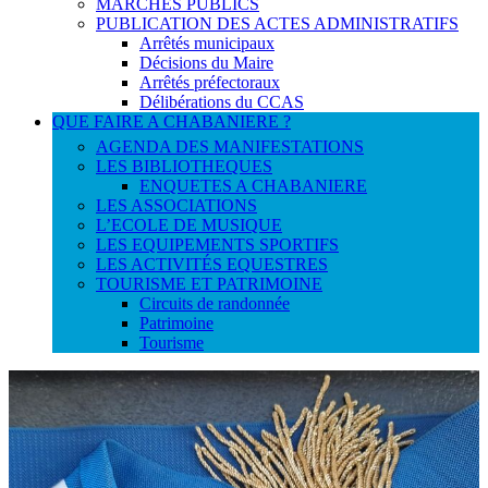
MARCHES PUBLICS
PUBLICATION DES ACTES ADMINISTRATIFS
Arrêtés municipaux
Décisions du Maire
Arrêtés préfectoraux
Délibérations du CCAS
QUE FAIRE A CHABANIERE ?
AGENDA DES MANIFESTATIONS
LES BIBLIOTHEQUES
ENQUETES A CHABANIERE
LES ASSOCIATIONS
L’ECOLE DE MUSIQUE
LES EQUIPEMENTS SPORTIFS
LES ACTIVITÉS EQUESTRES
TOURISME ET PATRIMOINE
Circuits de randonnée
Patrimoine
Tourisme