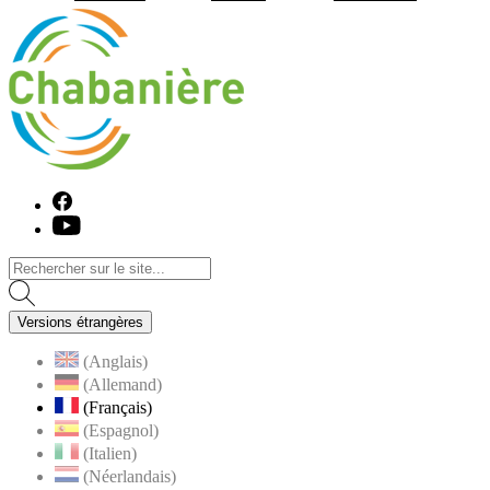
Visiter la page accueil du site de C
Facebook
Youtube
Versions étrangères
(Anglais)
(Allemand)
(Français)
(Espagnol)
(Italien)
(Néerlandais)