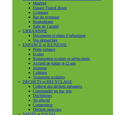
Matériel
Espace Franck Rossi
Gymnase
Bar du gymnase
Boulodrome
Salle de l’amitié
URBANISME
Documents et plans d’urbanisme
Vos démarches
ENFANCE et JEUNESSE
Petite enfance
Ecoles
Restauration scolaire et périscolaire
Accueil de loisirs 4-12 ans
Jeunesse
Collèges
Transports scolaires
DECHETS et RECYCLAGE
Collecte des déchets ménagers
Commander un bac gris
Déchèteries
Tri sélectif
Composteur
Déchets agricoles
SANTE et SOCIAL