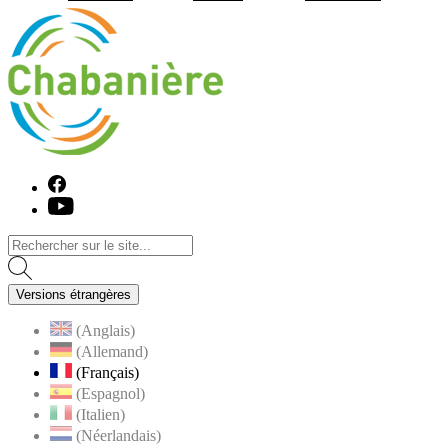
Visiter la page accueil du site de C
Facebook
Youtube
Versions étrangères
(Anglais)
(Allemand)
(Français)
(Espagnol)
(Italien)
(Néerlandais)