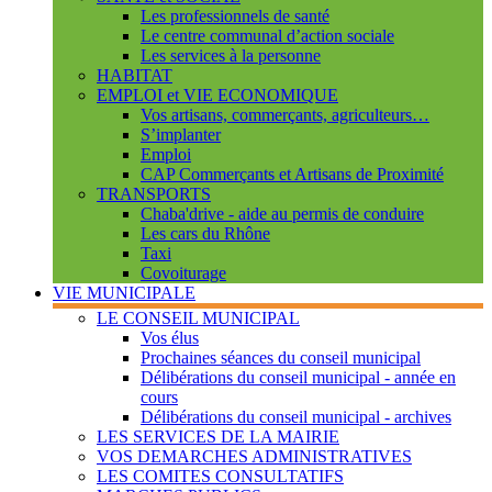
Les professionnels de santé
Le centre communal d’action sociale
Les services à la personne
HABITAT
EMPLOI et VIE ECONOMIQUE
Vos artisans, commerçants, agriculteurs…
S’implanter
Emploi
CAP Commerçants et Artisans de Proximité
TRANSPORTS
Chaba'drive - aide au permis de conduire
Les cars du Rhône
Taxi
Covoiturage
VIE MUNICIPALE
LE CONSEIL MUNICIPAL
Vos élus
Prochaines séances du conseil municipal
Délibérations du conseil municipal - année en
cours
Délibérations du conseil municipal - archives
LES SERVICES DE LA MAIRIE
VOS DEMARCHES ADMINISTRATIVES
LES COMITES CONSULTATIFS