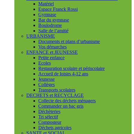
Matériel
Espace Franck Rossi
Gymnase
Bar du gymnase
Boulodrome
Salle de l’amitié
URBANISME
Documents et plans d’urbanisme
Vos démarches
ENFANCE et JEUNESSE
Petite enfance
Ecoles
Restauration scolaire et périscolaire
Accueil de loisirs 4-12 ans
Jeunesse
Collèges
Transports scolaires
DECHETS et RECYCLAGE
Collecte des déchets ménagers
Commander un bac gris
Déchèteries
Tri sélectif
Composteur
Déchets agricoles
SANTE et SOCIAL