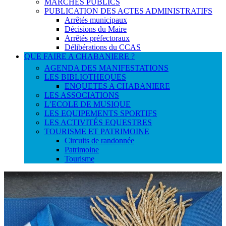
MARCHES PUBLICS
PUBLICATION DES ACTES ADMINISTRATIFS
Arrêtés municipaux
Décisions du Maire
Arrêtés préfectoraux
Délibérations du CCAS
QUE FAIRE A CHABANIERE ?
AGENDA DES MANIFESTATIONS
LES BIBLIOTHEQUES
ENQUETES A CHABANIERE
LES ASSOCIATIONS
L’ECOLE DE MUSIQUE
LES EQUIPEMENTS SPORTIFS
LES ACTIVITÉS EQUESTRES
TOURISME ET PATRIMOINE
Circuits de randonnée
Patrimoine
Tourisme