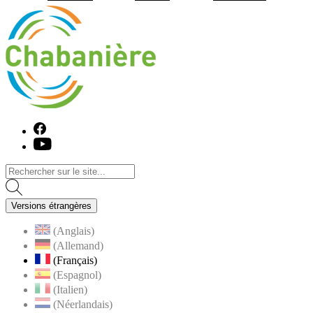
Visiter la page accueil du site de C
Facebook
Youtube
Versions étrangères
(Anglais)
(Allemand)
(Français)
(Espagnol)
(Italien)
(Néerlandais)