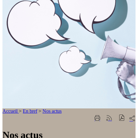
Accueil
>
En bref
>
Nos actus
Part
Imprimer
Générer
sur
cette
le
les
page
flux
Nos actus
rése
RSS
soci