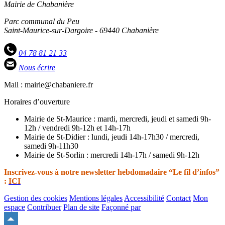
Mairie de Chabanière
Parc communal du Peu
Saint-Maurice-sur-Dargoire - 69440 Chabanière
04 78 81 21 33
Nous écrire
Mail : mairie@chabaniere.fr
Horaires d’ouverture
Mairie de St-Maurice : mardi, mercredi, jeudi et samedi 9h-
12h / vendredi 9h-12h et 14h-17h
Mairie de St-Didier : lundi, jeudi 14h-17h30 / mercredi,
samedi 9h-11h30
Mairie de St-Sorlin : mercredi 14h-17h / samedi 9h-12h
Inscrivez-vous à notre newsletter hebdomadaire “Le fil d’infos”
:
ICI
Gestion des cookies
Mentions légales
Accessibilité
Contact
Mon
espace
Contribuer
Plan de site
Façonné par
Remonter
en