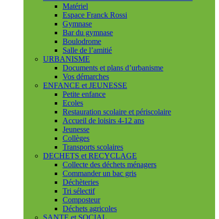
Matériel
Espace Franck Rossi
Gymnase
Bar du gymnase
Boulodrome
Salle de l’amitié
URBANISME
Documents et plans d’urbanisme
Vos démarches
ENFANCE et JEUNESSE
Petite enfance
Ecoles
Restauration scolaire et périscolaire
Accueil de loisirs 4-12 ans
Jeunesse
Collèges
Transports scolaires
DECHETS et RECYCLAGE
Collecte des déchets ménagers
Commander un bac gris
Déchèteries
Tri sélectif
Composteur
Déchets agricoles
SANTE et SOCIAL