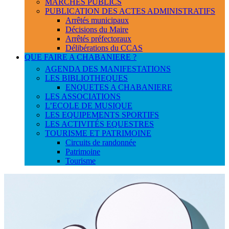
MARCHES PUBLICS
PUBLICATION DES ACTES ADMINISTRATIFS
Arrêtés municipaux
Décisions du Maire
Arrêtés préfectoraux
Délibérations du CCAS
QUE FAIRE A CHABANIERE ?
AGENDA DES MANIFESTATIONS
LES BIBLIOTHEQUES
ENQUETES A CHABANIERE
LES ASSOCIATIONS
L’ECOLE DE MUSIQUE
LES EQUIPEMENTS SPORTIFS
LES ACTIVITÉS EQUESTRES
TOURISME ET PATRIMOINE
Circuits de randonnée
Patrimoine
Tourisme