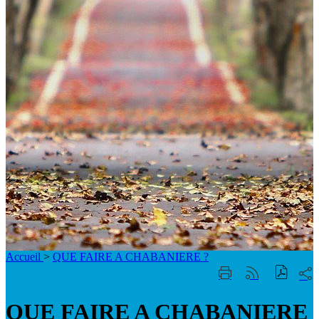
Accueil
>
QUE FAIRE A CHABANIERE ?
Part
Imprimer
Générer
sur
cette
le
les
page
flux
QUE FAIRE A CHABANIERE
rése
RSS
soci