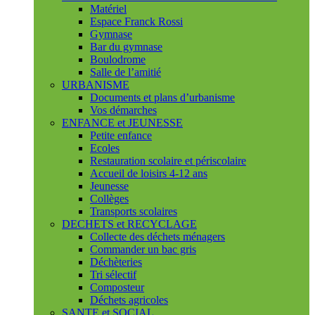
Matériel
Espace Franck Rossi
Gymnase
Bar du gymnase
Boulodrome
Salle de l’amitié
URBANISME
Documents et plans d’urbanisme
Vos démarches
ENFANCE et JEUNESSE
Petite enfance
Ecoles
Restauration scolaire et périscolaire
Accueil de loisirs 4-12 ans
Jeunesse
Collèges
Transports scolaires
DECHETS et RECYCLAGE
Collecte des déchets ménagers
Commander un bac gris
Déchèteries
Tri sélectif
Composteur
Déchets agricoles
SANTE et SOCIAL