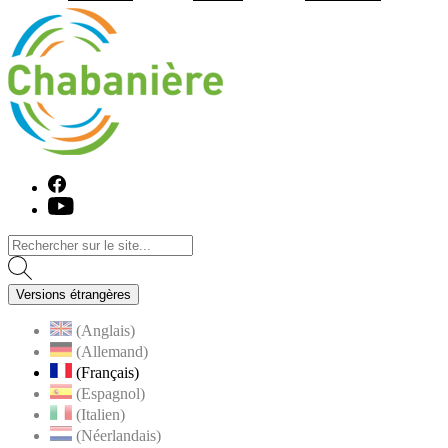
Visiter la page accueil du site de C
Facebook
Youtube
Versions étrangères
(Anglais)
(Allemand)
(Français)
(Espagnol)
(Italien)
(Néerlandais)