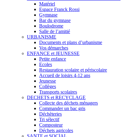
Matériel
Espace Franck Rossi
Gymnase
Bar du gymnase
Boulodrome
Salle de l’amitié
URBANISME
Documents et plans d’urbanisme
Vos démarches
ENFANCE et JEUNESSE
Petite enfance
Ecoles
Restauration scolaire et périscolaire
Accueil de loisirs 4-12 ans
Jeunesse
Collèges
Transports scolaires
DECHETS et RECYCLAGE
Collecte des déchets ménagers
Commander un bac gris
Déchèteries
Tri sélectif
Composteur
Déchets agricoles
SANTE et SOCIAL