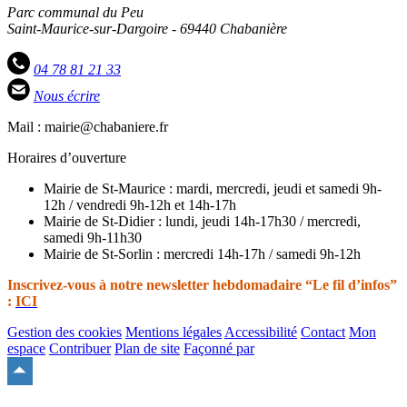
Parc communal du Peu
Saint-Maurice-sur-Dargoire - 69440 Chabanière
04 78 81 21 33
Nous écrire
Mail : mairie@chabaniere.fr
Horaires d’ouverture
Mairie de St-Maurice : mardi, mercredi, jeudi et samedi 9h-
12h / vendredi 9h-12h et 14h-17h
Mairie de St-Didier : lundi, jeudi 14h-17h30 / mercredi,
samedi 9h-11h30
Mairie de St-Sorlin : mercredi 14h-17h / samedi 9h-12h
Inscrivez-vous à notre newsletter hebdomadaire “Le fil d’infos”
:
ICI
Gestion des cookies
Mentions légales
Accessibilité
Contact
Mon
espace
Contribuer
Plan de site
Façonné par
Remonter
en
haut