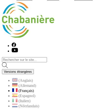
Visiter la page accueil du site de C
Facebook
Youtube
Versions étrangères
(Anglais)
(Allemand)
(Français)
(Espagnol)
(Italien)
(Néerlandais)