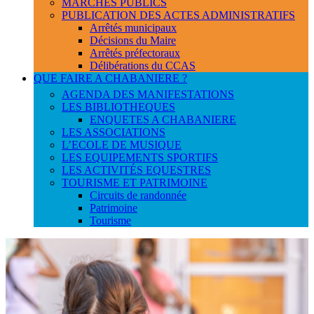
MARCHES PUBLICS
PUBLICATION DES ACTES ADMINISTRATIFS
Arrêtés municipaux
Décisions du Maire
Arrêtés préfectoraux
Délibérations du CCAS
QUE FAIRE A CHABANIERE ?
AGENDA DES MANIFESTATIONS
LES BIBLIOTHEQUES
ENQUETES A CHABANIERE
LES ASSOCIATIONS
L’ECOLE DE MUSIQUE
LES EQUIPEMENTS SPORTIFS
LES ACTIVITÉS EQUESTRES
TOURISME ET PATRIMOINE
Circuits de randonnée
Patrimoine
Tourisme