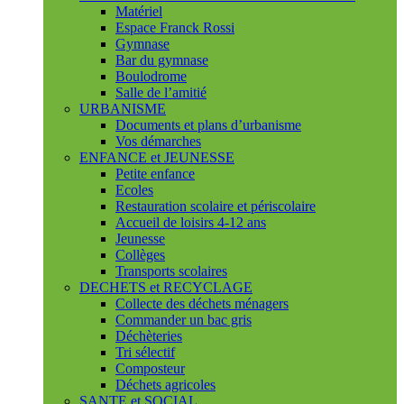
Matériel
Espace Franck Rossi
Gymnase
Bar du gymnase
Boulodrome
Salle de l’amitié
URBANISME
Documents et plans d’urbanisme
Vos démarches
ENFANCE et JEUNESSE
Petite enfance
Ecoles
Restauration scolaire et périscolaire
Accueil de loisirs 4-12 ans
Jeunesse
Collèges
Transports scolaires
DECHETS et RECYCLAGE
Collecte des déchets ménagers
Commander un bac gris
Déchèteries
Tri sélectif
Composteur
Déchets agricoles
SANTE et SOCIAL