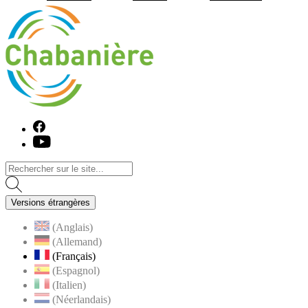
Visiter la page accueil du site de C
Facebook
Youtube
Versions étrangères
(Anglais)
(Allemand)
(Français)
(Espagnol)
(Italien)
(Néerlandais)