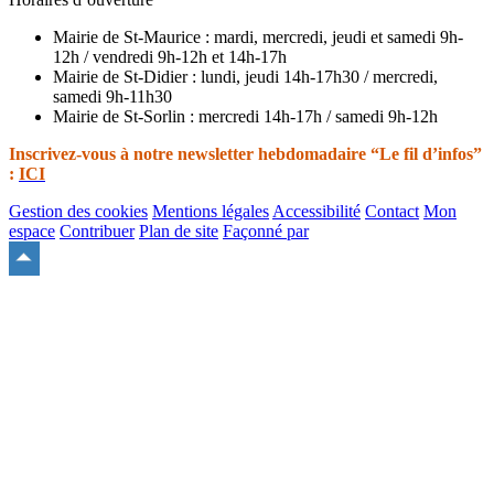
Mairie de St-Maurice : mardi, mercredi, jeudi et samedi 9h-
12h / vendredi 9h-12h et 14h-17h
Mairie de St-Didier : lundi, jeudi 14h-17h30 / mercredi,
samedi 9h-11h30
Mairie de St-Sorlin : mercredi 14h-17h / samedi 9h-12h
Inscrivez-vous à notre newsletter hebdomadaire “Le fil d’infos”
:
ICI
Gestion des cookies
Mentions légales
Accessibilité
Contact
Mon
espace
Contribuer
Plan de site
Façonné par
Remonter
en
haut
du
site