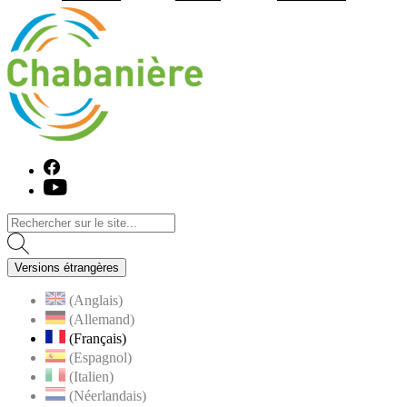
Visiter la page accueil du site de C
Facebook
Youtube
Versions étrangères
(Anglais)
(Allemand)
(Français)
(Espagnol)
(Italien)
(Néerlandais)