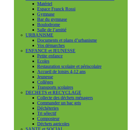
Matériel
Espace Franck Rossi
Gymnase
Bar du gymnase
Boulodrome
Salle de l’amitié
URBANISME
Documents et plans d’urbanisme
Vos démarches
ENFANCE et JEUNESSE
Petite enfance
Ecoles
Restauration scolaire et périscolaire
Accueil de loisirs 4-12 ans
Jeunesse
Collèges
Transports scolaires
DECHETS et RECYCLAGE
Collecte des déchets ménagers
Commander un bac gris
Déchèteries
Tri sélectif
Composteur
Déchets agricoles
SANTE et SOCIAL