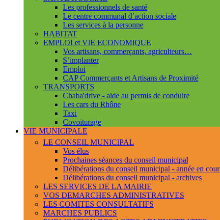
Les professionnels de santé
Le centre communal d’action sociale
Les services à la personne
HABITAT
EMPLOI et VIE ECONOMIQUE
Vos artisans, commerçants, agriculteurs…
S’implanter
Emploi
CAP Commerçants et Artisans de Proximité
TRANSPORTS
Chaba'drive - aide au permis de conduire
Les cars du Rhône
Taxi
Covoiturage
VIE MUNICIPALE
LE CONSEIL MUNICIPAL
Vos élus
Prochaines séances du conseil municipal
Délibérations du conseil municipal - année en cour
Délibérations du conseil municipal - archives
LES SERVICES DE LA MAIRIE
VOS DEMARCHES ADMINISTRATIVES
LES COMITES CONSULTATIFS
MARCHES PUBLICS