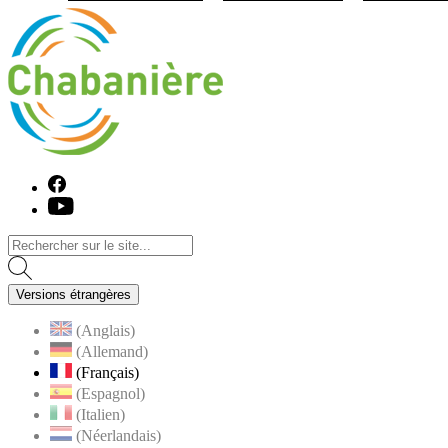
Visiter la page accueil du site de C
Facebook
Youtube
Versions étrangères
(Anglais)
(Allemand)
(Français)
(Espagnol)
(Italien)
(Néerlandais)