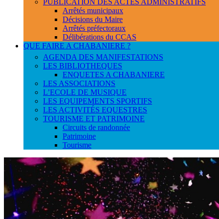
PUBLICATION DES ACTES ADMINISTRATIFS
Arrêtés municipaux
Décisions du Maire
Arrêtés préfectoraux
Délibérations du CCAS
QUE FAIRE A CHABANIERE ?
AGENDA DES MANIFESTATIONS
LES BIBLIOTHEQUES
ENQUETES A CHABANIERE
LES ASSOCIATIONS
L’ECOLE DE MUSIQUE
LES EQUIPEMENTS SPORTIFS
LES ACTIVITÉS EQUESTRES
TOURISME ET PATRIMOINE
Circuits de randonnée
Patrimoine
Tourisme