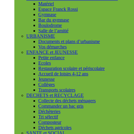
Matériel
Espace Franck Rossi
Gymnase
Bar du gymnase
Boulodrome
Salle de l’amitié
URBANISME
Documents et plans d’urbanisme
Vos démarches
ENFANCE et JEUNESSE
Petite enfance
Ecoles
Restauration scolaire et périscolaire
Accueil de loisirs 4-12 ans
Jeunesse
Collèges
Transports scolaires
DECHETS et RECYCLAGE
Collecte des déchets ménagers
Commander un bac gris
Déchèteries
Tri sélectif
Composteur
Déchets agricoles
SANTE et SOCIAL