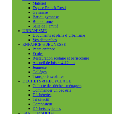
Matériel
Espace Franck Rossi
Gymnase
Bar du gymnase
Boulodrome
Salle de l’amitié
URBANISME
Documents et plans d’urbanisme
Vos démarches
ENFANCE et JEUNESSE
Petite enfance
Ecoles
Restauration scolaire et périscolaire
Accueil de loisirs 4-12 ans
Jeunesse
Collèges
Transports scolaires
DECHETS et RECYCLAGE
Collecte des déchets ménagers
Commander un bac gris
Déchèteries
Tri sélectif
Composteur
Déchets agricoles
SANTE et SOCIAL