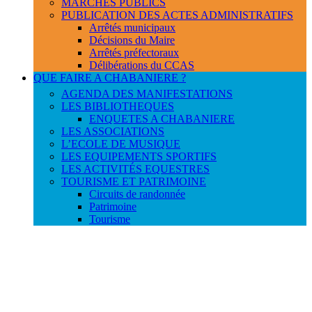
MARCHES PUBLICS
PUBLICATION DES ACTES ADMINISTRATIFS
Arrêtés municipaux
Décisions du Maire
Arrêtés préfectoraux
Délibérations du CCAS
QUE FAIRE A CHABANIERE ?
AGENDA DES MANIFESTATIONS
LES BIBLIOTHEQUES
ENQUETES A CHABANIERE
LES ASSOCIATIONS
L’ECOLE DE MUSIQUE
LES EQUIPEMENTS SPORTIFS
LES ACTIVITÉS EQUESTRES
TOURISME ET PATRIMOINE
Circuits de randonnée
Patrimoine
Tourisme