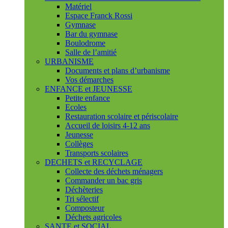
Matériel
Espace Franck Rossi
Gymnase
Bar du gymnase
Boulodrome
Salle de l’amitié
URBANISME
Documents et plans d’urbanisme
Vos démarches
ENFANCE et JEUNESSE
Petite enfance
Ecoles
Restauration scolaire et périscolaire
Accueil de loisirs 4-12 ans
Jeunesse
Collèges
Transports scolaires
DECHETS et RECYCLAGE
Collecte des déchets ménagers
Commander un bac gris
Déchèteries
Tri sélectif
Composteur
Déchets agricoles
SANTE et SOCIAL