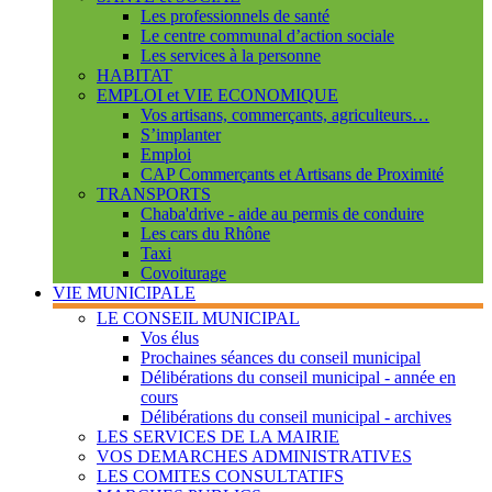
Les professionnels de santé
Le centre communal d’action sociale
Les services à la personne
HABITAT
EMPLOI et VIE ECONOMIQUE
Vos artisans, commerçants, agriculteurs…
S’implanter
Emploi
CAP Commerçants et Artisans de Proximité
TRANSPORTS
Chaba'drive - aide au permis de conduire
Les cars du Rhône
Taxi
Covoiturage
VIE MUNICIPALE
LE CONSEIL MUNICIPAL
Vos élus
Prochaines séances du conseil municipal
Délibérations du conseil municipal - année en
cours
Délibérations du conseil municipal - archives
LES SERVICES DE LA MAIRIE
VOS DEMARCHES ADMINISTRATIVES
LES COMITES CONSULTATIFS