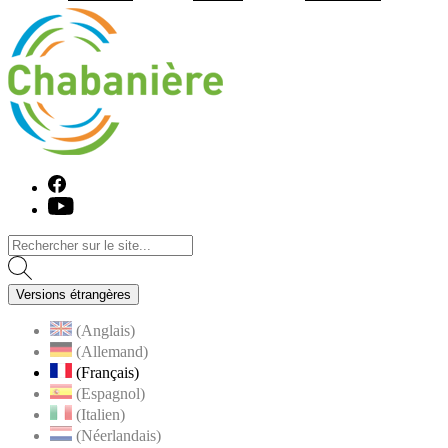
Visiter la page accueil du site de C
Facebook
Youtube
Versions étrangères
(Anglais)
(Allemand)
(Français)
(Espagnol)
(Italien)
(Néerlandais)