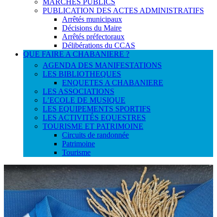
MARCHES PUBLICS
PUBLICATION DES ACTES ADMINISTRATIFS
Arrêtés municipaux
Décisions du Maire
Arrêtés préfectoraux
Délibérations du CCAS
QUE FAIRE A CHABANIERE ?
AGENDA DES MANIFESTATIONS
LES BIBLIOTHEQUES
ENQUETES A CHABANIERE
LES ASSOCIATIONS
L’ECOLE DE MUSIQUE
LES EQUIPEMENTS SPORTIFS
LES ACTIVITÉS EQUESTRES
TOURISME ET PATRIMOINE
Circuits de randonnée
Patrimoine
Tourisme